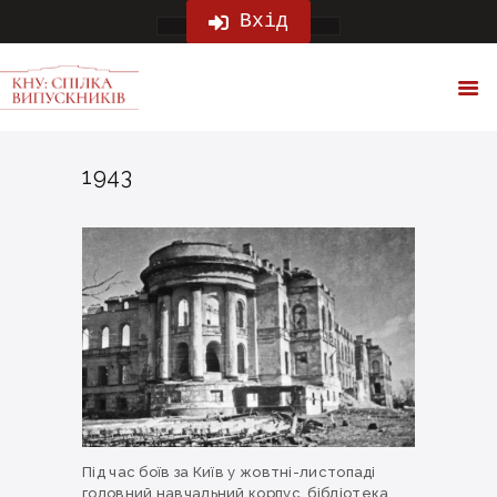
ГОЛОВНА
Вхід
ПРО НАС
ПРО КНУ
НОВИНИ
ПОДІЇ
1943
КОНТАКТИ
ПІДТРИМАТИ НАС
Під час боїв за Київ у жовтні-листопаді
головний навчальний корпус, бібліотека,