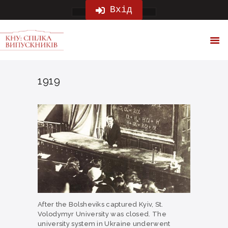
ГОЛОВНА
Вхід
ПРО НАС
ПРО КНУ
НОВИНИ
ПОДІЇ
1919
КОНТАКТИ
ПІДТРИМАТИ НАС
After the Bolsheviks captured Kyiv, St.
Volodymyr University was closed. The
university system in Ukraine underwent