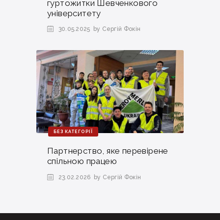
гуртожитки Шевченкового
університету
30.05.2025
by Сергій Фокін
БЕЗ КАТЕГОРІЇ
Партнерство, яке перевірене
спільною працею
23.02.2026
by Сергій Фокін